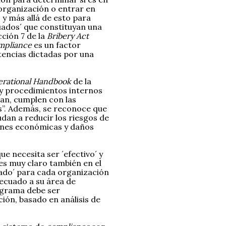
 organización o entrar en
 y más allá de esto para
uados´ que constituyan una
cción 7 de la
Bribery Act
mpliance
es un factor
tencias dictadas por una
rational Handbook
de la
 y procedimientos internos
jan, cumplen con las
os”. Además, se reconoce que
dan a reducir los riesgos de
ones económicas y daños
e necesita ser ´efectivo´ y
 es muy claro también en el
ado´ para cada organización
decuado a su área de
ograma debe ser
ión, basado en análisis de