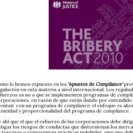
mo lo hemos expuesto en los
'Apuntes de
Compliance'
prev
gulación en esta materia a nivel internacional. Los regul
fuerzos ya no a que se implementen programas de
compli
rporaciones, en razón de que están dando por entendido 
uentan´ con un programa de
compliance
; el enfoque es ahor
oneidad y proporcionalidad del programa de
compliance
.
 ahí que el que el esfuerzo de las corporaciones debe dirig
tigar los riesgos de conductas que distorsionan los merc
 terceros o representan prácticas indebidas, sino que deb