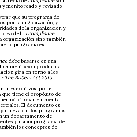
un sistema de
compliance
son
s y monitoreado y revisado
strar que su programa de
os por la organización, y
ridades de la organización y
 tarea de los
compliance
a organización sino también
 que su programa es
nce
debe basarse en una
a documentación producida
ación gira en torno a los
- The Bribery Act 2010
on prescriptivos; por el
a que tiene el propósito de
e permita tomar en cuenta
erciales. El documento es
e para evaluar los programas
on un departamento de
cientes para un programa de
también los conceptos de