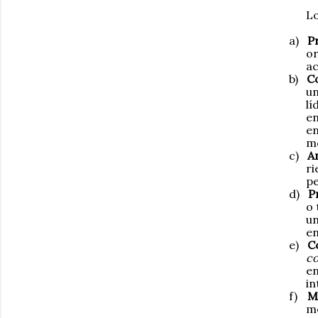
Lo
a)
P
or
ac
b)
C
un
lí
en
en
mo
c)
An
ri
pe
d)
P
o 
un
en
e)
C
c
en
in
f)
M
me