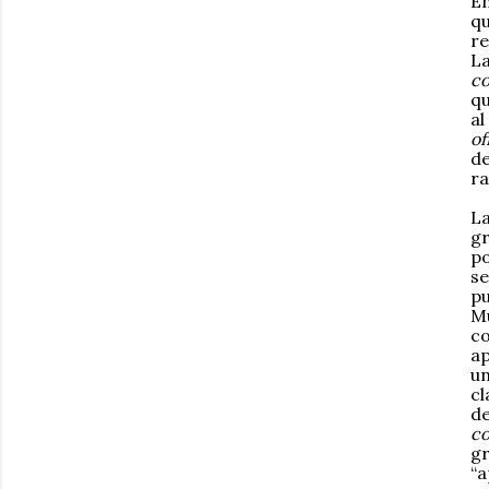
En
qu
r
La
c
qu
al
of
de
ra
La
gr
po
se
pu
Mu
co
ap
un
cl
d
c
gr
“a