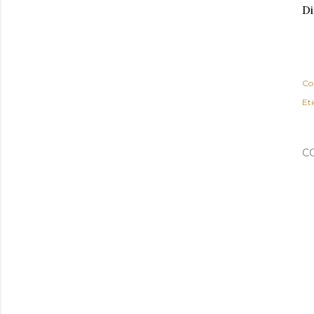
Di
Co
Et
C