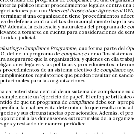
 interés público iniciar procedimientos legales contra una
gociaciones para un
Deferred Prosecution Agreement
DPA,
terminar si una organización tiene ´procedimientos adec
nea de defensa contra delitos de incumplimiento bajo la se
010
. Además, la existencia y naturaleza del programa de
co
levante a tomarse en cuenta para consideraciones de sen
toridad judicial.
aluating a Compliance Programme
, que forma parte del
Ope
O, define un programa de
compliance
como “los sistemas
ra asegurarse que la organización, y quienes en ella traba
ligaciones legales y las políticas y procedimientos intern
s procedimientos de un sistema efectivo de
compliance
ayu
cumplimientos regulatorios que pueden resultar en sanci
putacionales para las organizaciones.
a característica central de un sistema de compliance es qu
 simplemente un ´ejercicio de papel´. El enfoque británico
ntido de que un programa de
compliance
debe ser ´apropi
pecífica, la cual necesita determinar lo que resulta más a
gocios y sus circunstancias operacionales. Además, el pr
oporcional a las dimensiones estructurales de la organizac
esgos y revisado de manera periódica.