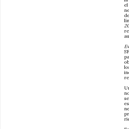
el
ne
de
lí
2
re
au
Ev
SF
pa
ob
lo
in
re
Un
no
se
es
ne
pr
ri