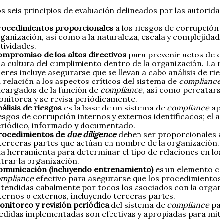
s seis principios de evaluación delineados por las autorid
rocedimientos proporcionales
a los riesgos de corrupción
ganización, así como a la naturaleza, escala y complejidad
tividades.
ompromiso de los altos directivos
para prevenir actos de c
a cultura del cumplimiento dentro de la organización. La 
deres incluye asegurarse que se llevan a cabo análisis de r
 relación a los aspectos críticos del sistema de
complianc
cargados de la función de
compliance
, así como percatars
nitorea y se revisa periódicamente.
álisis de riesgos
es la base de un sistema de
compliance
ap
esgos de corrupción internos y externos identificados; el a
riódico, informado y documentado.
rocedimientos de
due diligence
deben ser proporcionales a
terceras partes que actúan en nombre de la organización
a herramienta para determinar el tipo de relaciones en l
trar la organización.
omunicación (incluyendo entrenamiento)
es un elemento c
ompliance
efectivo para asegurarse que los procedimientos 
tendidas cabalmente por todos los asociados con la organ
ternos o externos, incluyendo terceras partes.
onitoreo y revisión periódica
del sistema de
compliance
pa
didas implementadas son efectivas y apropiadas para miti