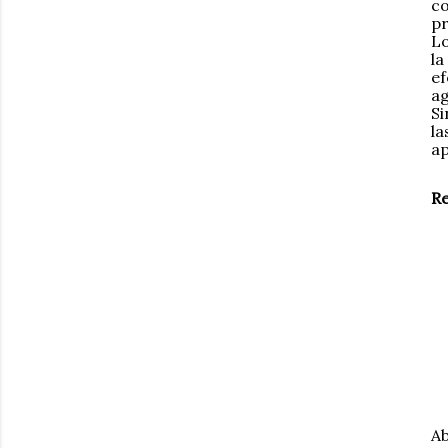
co
p
Lo
la
ef
ag
Si
la
ap
Re
Ab