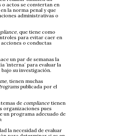
s o actos se conviertan en
s en la norma penal y que
anciones administrativas o
pliance
, que tiene como
troles para evitar caer en
e acciones o conductas
hace un par de semanas la
a ´interna´ para evaluar la
bajo su investigación.
mme
, tienen muchas
Programs
publicada por el
sistemas de
compliance
tienen
as organizaciones pues
uye un programa adecuado de
o
.
dad la necesidad de evaluar
ón para determinar si es en