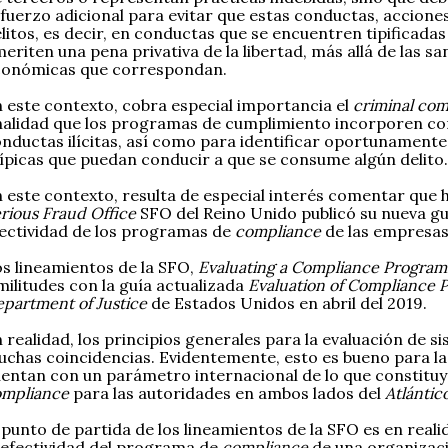
fuerzo adicional para evitar que estas conductas, accione
litos, es decir, en conductas que se encuentren tipificada
eriten una pena privativa de la libertad, más allá de las s
conómicas que correspondan.
 este contexto, cobra especial importancia el
criminal com
nalidad que los programas de cumplimiento incorporen con
nductas ilícitas, así como para identificar oportunament
ípicas que puedan conducir a que se consume algún delito.
 este contexto, resulta de especial interés comentar que 
rious Fraud Office
SFO del Reino Unido publicó su nueva guí
ectividad de los programas de
compliance
de las empresas 
s lineamientos de la SFO,
Evaluating a Compliance Progra
militudes con la guía actualizada
Evaluation of Compliance 
partment of Justice
de Estados Unidos en abril del 2019.
 realidad, los principios generales para la evaluación de 
chas coincidencias. Evidentemente, esto es bueno para l
entan con un parámetro internacional de lo que constit
ompliance
para las autoridades en ambos lados del
Atlántic
 punto de partida de los lineamientos de la SFO es en reali
 efectividad del programa de
compliance
de una organizaci