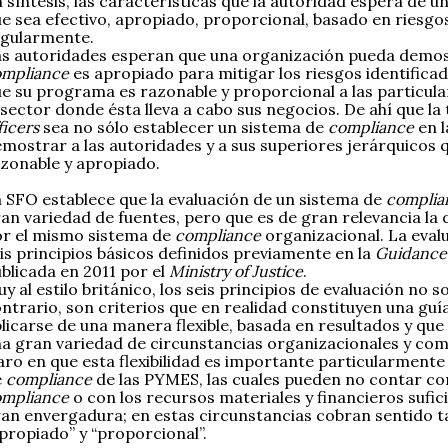
 síntesis, las características que la autoridad espera de 
e sea efectivo, apropiado, proporcional, basado en riesgo
egularmente.
s autoridades esperan que una organización pueda demo
ompliance
es apropiado para mitigar los riesgos identificad
e su programa es razonable y proporcional a las particula
 sector donde ésta lleva a cabo sus negocios. De ahí que la
ficers
sea no sólo establecer un sistema de
compliance
en l
mostrar a las autoridades y a sus superiores jerárquicos
zonable y apropiado.
 SFO establece que la evaluación de un sistema de
complia
an variedad de fuentes, pero que es de gran relevancia l
r el mismo sistema de
compliance
organizacional. La evalu
is principios básicos definidos previamente en la
Guidance 
blicada en 2011 por el
Ministry of Justice
.
y al estilo británico, los seis principios de evaluación no s
ntrario, son criterios que en realidad constituyen una guí
licarse de una manera flexible, basada en resultados y qu
a gran variedad de circunstancias organizacionales y com
aro en que esta flexibilidad es importante particularment
e
compliance
de las PYMES, las cuales pueden no contar c
ompliance
o con los recursos materiales y financieros sufi
an envergadura; en estas circunstancias cobran sentido 
propiado” y “proporcional”.