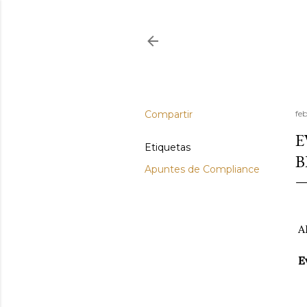
Compartir
fe
E
Etiquetas
B
Apuntes de Compliance
A
Ev