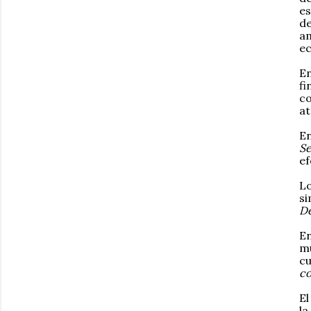
es
de
am
e
En
fi
co
at
En
Se
ef
Lo
si
De
En
mu
cu
c
El
la